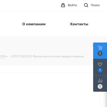
Войти
Поиск
О компании
Контакты
0
550)
-
EPSST242525U Фреза монолитная твердосплавная
0
0