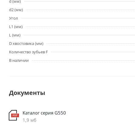
d (мм)
d2 (мм)
Угол
L1 (мм)
L (мм)
D хвостовика (мм)
Количество зубьев F
В наличии
Документы
Каталог серия G550
1,9 мб