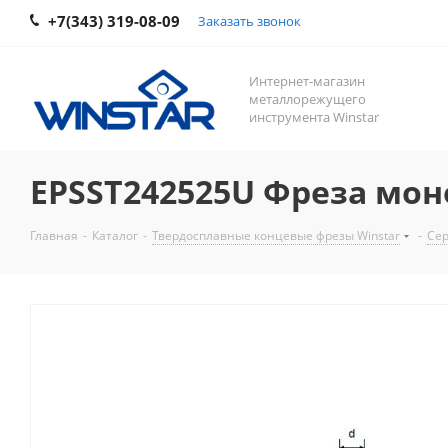
+7(343) 319-08-09
Заказать звонок
Интернет-магазин
металлорежущего
инструмента Winstar
EPSST242525U Фреза мон
Главная
-
Каталог
-
Твердосплавные концевые фрезы Winstar
-
Сер