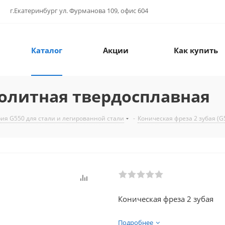
г.Екатеринбург ул. Фурманова 109, офис 604
Каталог
Акции
Как купить
олитная твердосплавная
ия G550 для стали и легированной стали
-
Коническая фреза 2 зубая (G
Коническая фреза 2 зубая
Подробнее