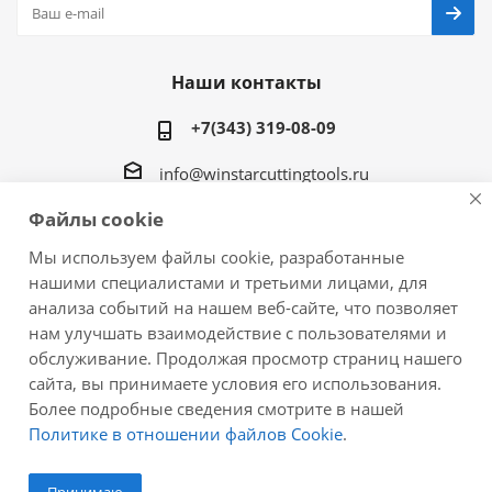
Наши контакты
+7(343) 319-08-09
info@winstarcuttingtools.ru
Файлы cookie
г.Екатеринбург ул. Фурманова 109, офис 604
Мы используем файлы cookie, разработанные
нашими специалистами и третьими лицами, для
анализа событий на нашем веб-сайте, что позволяет
нам улучшать взаимодействие с пользователями и
2026 © Winstar Cutting Technologies Corp. - интернет-
обслуживание. Продолжая просмотр страниц нашего
магазин металлорежущего инструмента
сайта, вы принимаете условия его использования.
Более подробные сведения смотрите в нашей
Политике в отношении файлов Cookie
.