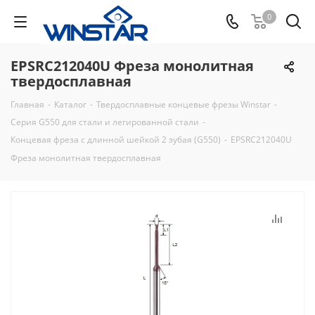
0
EPSRC212040U Фреза монолитная
твердосплавная
Главная
-
Каталог
-
Твердосплавные концевые фрезы Winstar
-
Серия G550 для стали и легированной стали
-
Концевая фреза с длинной шейкой 2 зубая (G550)
-
EPSRC212040U
Фреза монолитная твердосплавная