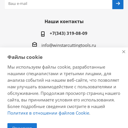
Наши контакты
+7(343) 319-08-09
info@winstarcuttingtools.ru
Файлы cookie
г.Екатеринбург ул. Фурманова 109, офис 604
Мы используем файлы cookie, разработанные
нашими специалистами и третьими лицами, для
анализа событий на нашем веб-сайте, что позволяет
нам улучшать взаимодействие с пользователями и
2026 © Winstar Cutting Technologies Corp. - интернет-
обслуживание. Продолжая просмотр страниц нашего
магазин металлорежущего инструмента
сайта, вы принимаете условия его использования.
Более подробные сведения смотрите в нашей
Политике в отношении файлов Cookie
.