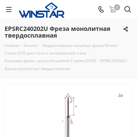
0
EPSRC240202U Фреза монолитная
твердосплавная
Главная
-
Каталог
-
Твердосплавные концевые фрезы Winstar
-
Серия G550 для стали и легированной стали
-
Концевая фреза с длинной шейкой 2 зубая (G550)
-
EPSRC240202U
Фреза монолитная твердосплавная