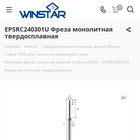
0
EPSRC240301U Фреза монолитная
твердосплавная
Главная
-
Каталог
-
Твердосплавные концевые фрезы Winstar
-
Серия G550 для стали и легированной стали
-
Концевая фреза с длинной шейкой 2 зубая (G550)
-
EPSRC240301U
Фреза монолитная твердосплавная