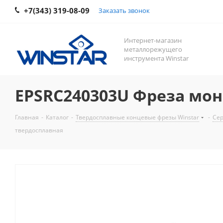
+7(343) 319-08-09
Заказать звонок
Интернет-магазин
металлорежущего
инструмента Winstar
EPSRC240303U Фреза мо
Главная
-
Каталог
-
Твердосплавные концевые фрезы Winstar
-
Сер
твердосплавная