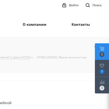
Войти
Поиск
О компании
Контакты
0
ейкой 2 зубая (G550)
-
EPSRC240303U Фреза монолитная
0
0
шейкой