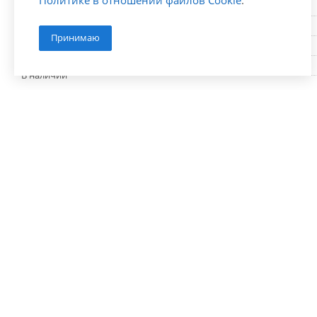
Политике в отношении файлов Cookie
.
L (мм)
D хвостовика (мм)
Принимаю
Количество зубьев F
В наличии
Документы
Каталог серия G550
1,9 мб
Компания
Информация