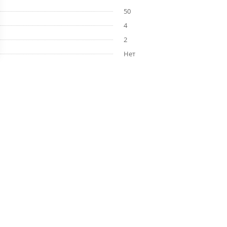
50
4
2
Нет
Помощь
Будьте всег