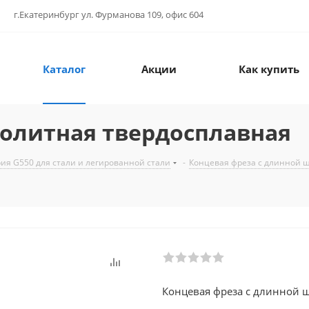
г.Екатеринбург ул. Фурманова 109, офис 604
Каталог
Акции
Как купить
нолитная твердосплавная
ия G550 для стали и легированной стали
-
Концевая фреза с длинной ш
Концевая фреза с длинной 