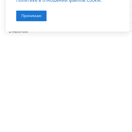
Политике в отношении файлов Cookie
.
L (мм)
D хвостовика (мм)
Принимаю
Количество зубьев F
В наличии
Документы
Каталог серия G550
1,9 мб
Компания
Информация