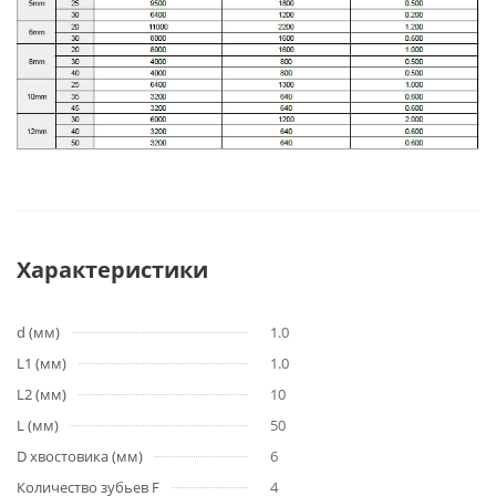
Характеристики
d (мм)
1.0
L1 (мм)
1.0
L2 (мм)
10
L (мм)
50
D хвостовика (мм)
6
Количество зубьев F
4