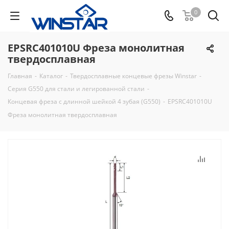
0
EPSRC401010U Фреза монолитная
твердосплавная
Главная
-
Каталог
-
Твердосплавные концевые фрезы Winstar
-
Серия G550 для стали и легированной стали
-
Концевая фреза с длинной шейкой 4 зубая (G550)
-
EPSRC401010U
Фреза монолитная твердосплавная