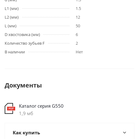
L1 (мм)
1.5
L2 (мм)
12
L (мм)
50
D хвостовика (мм)
6
Количество зубьев F
2
В наличии
Нет
Документы
Каталог серия G550
1,9 мб
Как купить