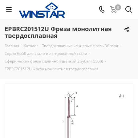
0
EPBRC201512U Фреза монолитная
твердосплавная
Главная
-
Каталог
-
Твердосплавные концевые фрезы Winstar
-
Серия G550 для стали и легированной стали
-
Сферическая фреза с длинной шейкой 2 зубая (G550)
-
EPBRC201512U Фреза монолитная твердосплавная