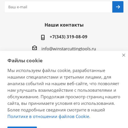
Наши контакты
+7(343) 319-08-09
info@winstarcuttingtools.ru
Файлы cookie
г.Екатеринбург ул. Фурманова 109, офис 604
Мы используем файлы cookie, разработанные
нашими специалистами и третьими лицами, для
анализа событий на нашем веб-сайте, что позволяет
нам улучшать взаимодействие с пользователями и
2026 © Winstar Cutting Technologies Corp. - интернет-
обслуживание. Продолжая просмотр страниц нашего
магазин металлорежущего инструмента
сайта, вы принимаете условия его использования.
Более подробные сведения смотрите в нашей
Политике в отношении файлов Cookie
.