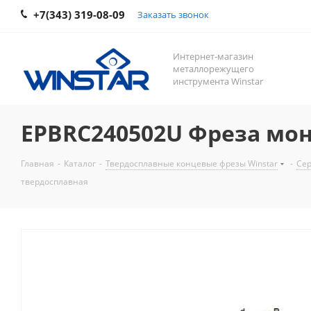
+7(343) 319-08-09
Заказать звонок
Интернет-магазин
металлорежущего
инструмента Winstar
EPBRC240502U Фреза мо
Главная
-
Каталог
-
Твердосплавные концевые фрезы Winstar
-
Сер
твердосплавная