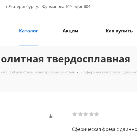
г.Екатеринбург ул. Фурманова 109, офис 604
Каталог
Акции
Как купить
нолитная твердосплавная
ия G550 для стали и легированной стали
-
Сферическая фреза с длинно
Сферическая фреза с длинн