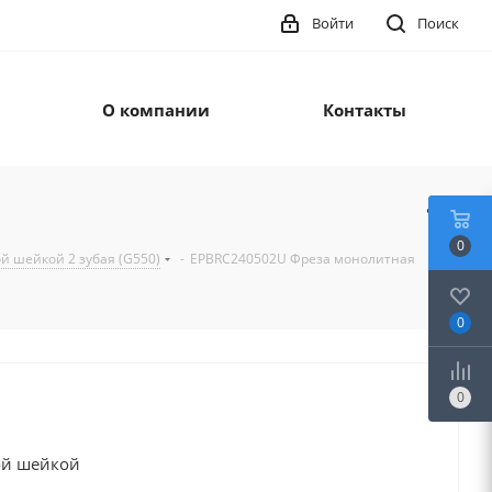
Войти
Поиск
О компании
Контакты
0
й шейкой 2 зубая (G550)
-
EPBRC240502U Фреза монолитная
0
0
ой шейкой