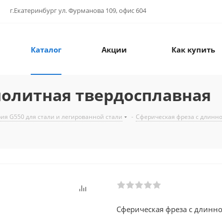
г.Екатеринбург ул. Фурманова 109, офис 604
Каталог
Акции
Как купить
нолитная твердосплавная
ия G550 для стали и легированной стали
-
Сферическая фреза с длинно
Сферическая фреза с длинн