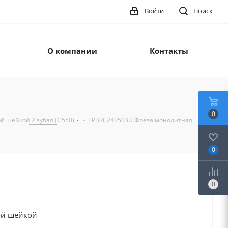
Войти
Поиск
О компании
Контакты
0
й шейкой 2 зубая (G550)
-
EPBRC240503U Фреза монолитная
0
0
ой шейкой