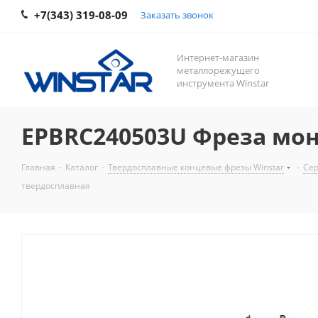
+7(343) 319-08-09
Заказать звонок
Интернет-магазин
металлорежущего
инструмента Winstar
EPBRC240503U Фреза мо
Главная
-
Каталог
-
Твердосплавные концевые фрезы Winstar
-
Сер
твердосплавная