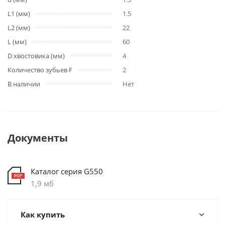
L1 (мм)
1.5
L2 (мм)
22
L (мм)
60
D хвостовика (мм)
4
Количество зубьев F
2
В наличии
Нет
Документы
Каталог серия G550
1,9 мб
Как купить