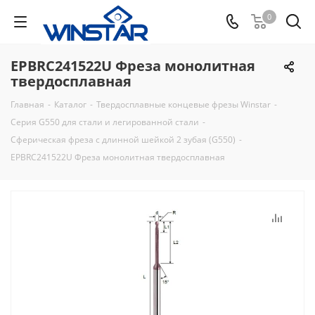
0
EPBRC241522U Фреза монолитная
твердосплавная
Главная
-
Каталог
-
Твердосплавные концевые фрезы Winstar
-
Серия G550 для стали и легированной стали
-
Сферическая фреза с длинной шейкой 2 зубая (G550)
-
EPBRC241522U Фреза монолитная твердосплавная