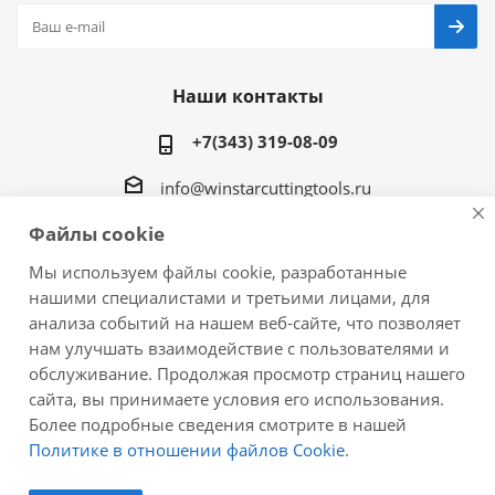
Наши контакты
+7(343) 319-08-09
info@winstarcuttingtools.ru
Файлы cookie
г.Екатеринбург ул. Фурманова 109, офис 604
Мы используем файлы cookie, разработанные
нашими специалистами и третьими лицами, для
анализа событий на нашем веб-сайте, что позволяет
нам улучшать взаимодействие с пользователями и
2026 © Winstar Cutting Technologies Corp. - интернет-
обслуживание. Продолжая просмотр страниц нашего
магазин металлорежущего инструмента
сайта, вы принимаете условия его использования.
Более подробные сведения смотрите в нашей
Политике в отношении файлов Cookie
.