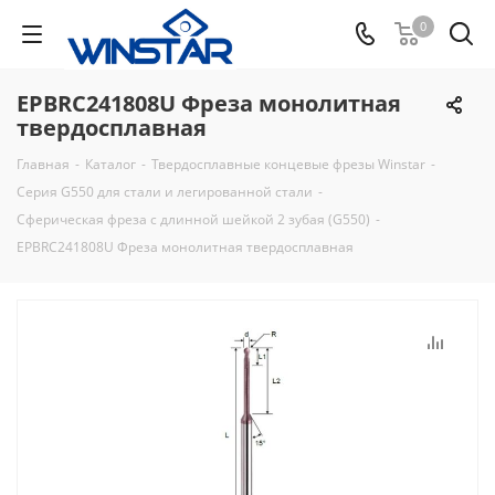
0
EPBRC241808U Фреза монолитная
твердосплавная
Главная
-
Каталог
-
Твердосплавные концевые фрезы Winstar
-
Серия G550 для стали и легированной стали
-
Сферическая фреза с длинной шейкой 2 зубая (G550)
-
EPBRC241808U Фреза монолитная твердосплавная