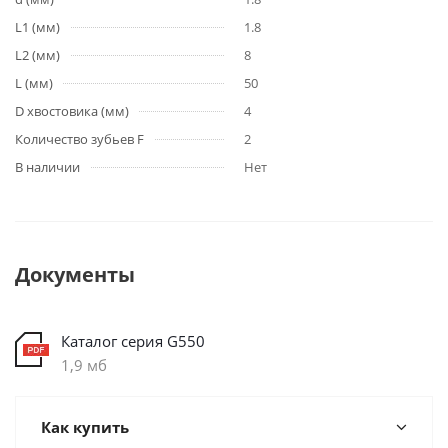
L1 (мм)
1.8
L2 (мм)
8
L (мм)
50
D хвостовика (мм)
4
Количество зубьев F
2
В наличии
Нет
Документы
Каталог серия G550
1,9 мб
Как купить