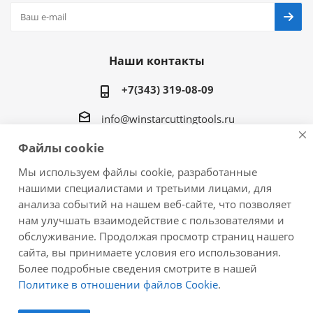
Наши контакты
+7(343) 319-08-09
info@winstarcuttingtools.ru
Файлы cookie
г.Екатеринбург ул. Фурманова 109, офис 604
Мы используем файлы cookie, разработанные
нашими специалистами и третьими лицами, для
анализа событий на нашем веб-сайте, что позволяет
нам улучшать взаимодействие с пользователями и
2026 © Winstar Cutting Technologies Corp. - интернет-
обслуживание. Продолжая просмотр страниц нашего
магазин металлорежущего инструмента
сайта, вы принимаете условия его использования.
Более подробные сведения смотрите в нашей
Политике в отношении файлов Cookie
.