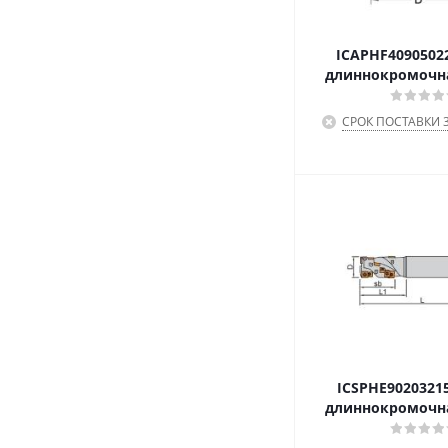
ICAPHF4090502
длиннокромочна
СРОК ПОСТАВКИ 3
ICSPHE9020321
длиннокромочна