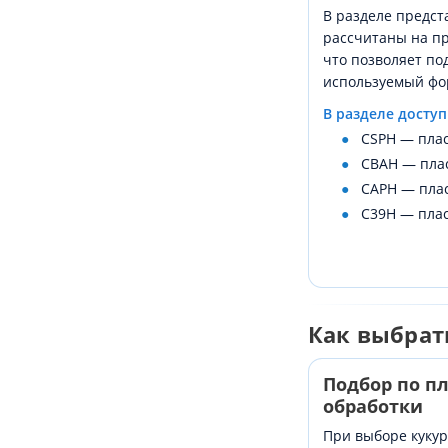
В разделе предст
рассчитаны на пр
что позволяет по
используемый фо
В разделе досту
CSPH — пла
CBAH — пла
CAPH — пла
C39H — пла
Как выбрат
Подбор по п
обработки
При выборе куку