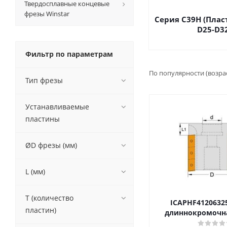
Твердосплавные концевые
фрезы Winstar
Серия C39H (Плас
D25-D3
Фильтр по параметрам
По популярности (возра
Тип фрезы
Устанавливаемые
пластины
ØD фрезы (мм)
L (мм)
T (количество
ICAPHF4120632
пластин)
длиннокромочна