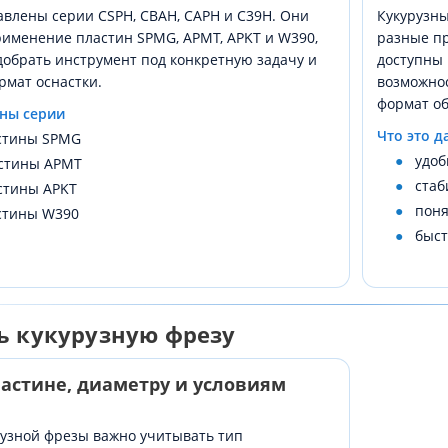
авлены серии CSPH, CBAH, CAPH и C39H. Они
Кукурузны
именение пластин SPMG, APMT, APKT и W390,
разные пр
добрать инструмент под конкретную задачу и
доступны 
рмат оснастки.
возможно
формат об
пны серии
Что это д
стины SPMG
удоб
стины APMT
стаб
стины APKT
поня
стины W390
быст
ь кукурузную фрезу
ластине, диаметру и условиям
рузной фрезы важно учитывать тип