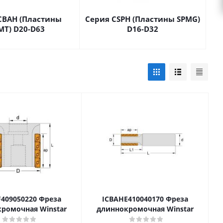
CBAH (Пластины
Серия CSPH (Пластины SPMG)
MT) D20-D63
D16-D32
409050220 Фреза
ICBAHE410040170 Фреза
ромочная Winstar
длиннокромочная Winstar