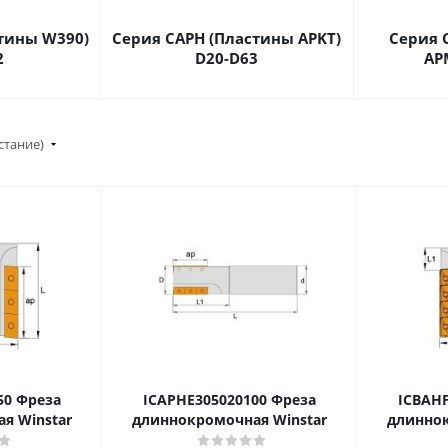
тины W390)
Серия CAPH (Пластины APKT)
Серия 
2
D20-D63
AP
стание)
50 Фреза
ICAPHE305020100 Фреза
ICBAHF
я Winstar
длиннокромочная Winstar
длиннок